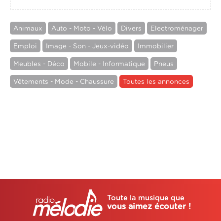
Animaux
Auto - Moto - Vélo
Divers
Electroménager
Emploi
Image - Son - Jeux-vidéo
Immobilier
Meubles - Déco
Mobile - Informatique
Pneus
Vêtements - Mode - Chaussure
Toutes les annonces
Toute la musique que
vous aimez écouter !