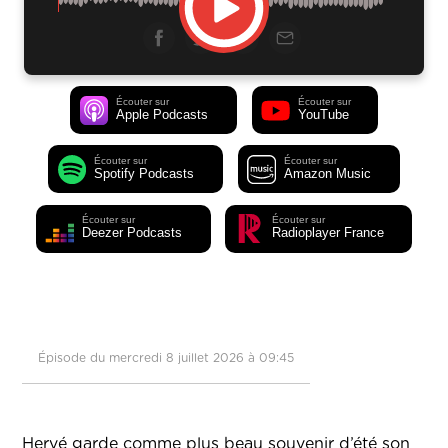
Écouter sur
Écouter sur
Apple Podcasts
YouTube
Écouter sur
Écouter sur
Spotify Podcasts
Amazon Music
Écouter sur
Écouter sur
Deezer Podcasts
Radioplayer France
Épisode du mercredi 8 juillet 2026 à 09:45
Hervé garde comme plus beau souvenir d’été son