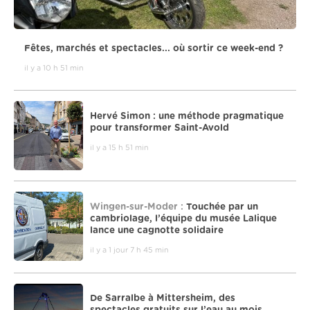
Fêtes, marchés et spectacles... où sortir ce week-end ?
il y a 10 h 51 min
Hervé Simon : une méthode pragmatique
pour transformer Saint-Avold
il y a 15 h 51 min
Wingen-sur-Moder :
Touchée par un
cambriolage, l’équipe du musée Lalique
lance une cagnotte solidaire
il y a 1 jour 7 h 45 min
De Sarralbe à Mittersheim, des