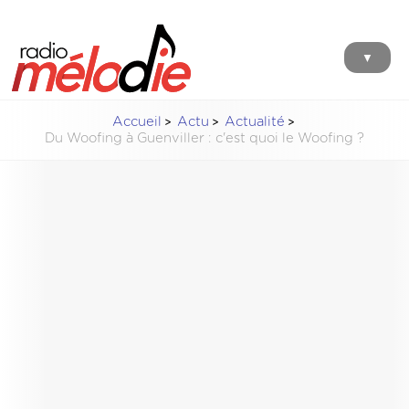
▼
Accueil
Actu
Actualité
Du Woofing à Guenviller : c'est quoi le Woofing ?