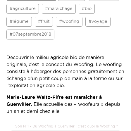
#agriculture
#maraichage
#bio
#légume
#fruit
#woofing
#voyage
#07septembre2018
Découvrir le milieu agricole bio de manière
originale, c’est le concept du Woofing. Le woofing
consiste à héberger des personnes gratuitement en
échange d’un petit coup de main à la ferme ou sur
l’exploitation agricole bio.
Marie-Laure Waltz-Fifre est maraîcher à
Guenviller.
Elle accueille des « woofeurs » depuis
un an et demi chez elle.
Son N°1 - Du Woofing à Guenviller : c'est quoi le Woofing ?