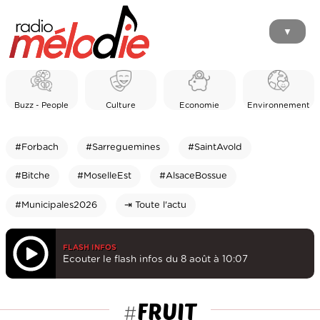
▼
Buzz - People
Culture
Economie
Environnement
#Forbach
#Sarreguemines
#SaintAvold
#Bitche
#MoselleEst
#AlsaceBossue
#Municipales2026
⇥ Toute l'actu
FLASH INFOS
Ecouter le flash infos du 8 août à 10:07
FRUIT
#