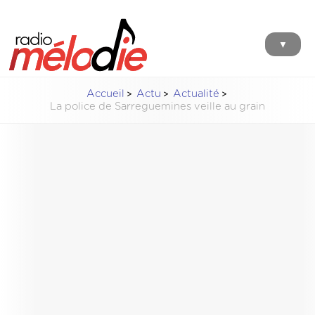
▼
Accueil
Actu
Actualité
La police de Sarreguemines veille au grain