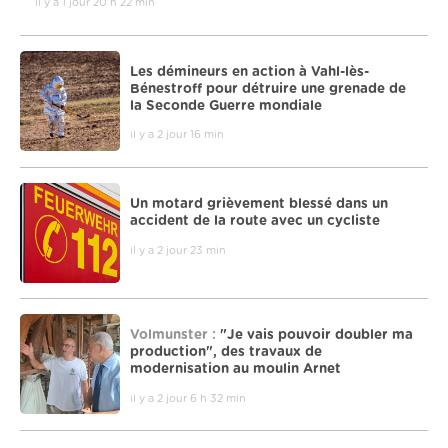
il y a 1 jour 20 h 22 min
Les démineurs en action à Vahl-lès-
Bénestroff pour détruire une grenade de
la Seconde Guerre mondiale
il y a 2 jour 16 min
Un motard grièvement blessé dans un
accident de la route avec un cycliste
il y a 2 jour 23 min
Volmunster :
"Je vais pouvoir doubler ma
production", des travaux de
modernisation au moulin Arnet
il y a 2 jour 6 h 32 min