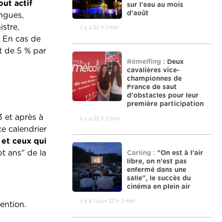
ut actif
sur l’eau au mois
d’août
ongues,
istre,
il y a 22 h 1 min
. En cas de
it de 5 % par
Rémelfing :
Deux
cavalières vice-
championnes de
France de saut
d’obstacles pour leur
première participation
3 et après à
il y a 22 h 2 min
ce calendrier
 et ceux qui
t ans" de la
Carling :
"On est à l’air
libre, on n’est pas
enfermé dans une
salle", le succès du
cinéma en plein air
il y a 1 jour 22 h 2 min
vention.