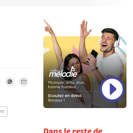
Musique, actu, jeux,
bonne humeur...
Ecoutez en direct :
Bonjour !
nt
Dans le reste de