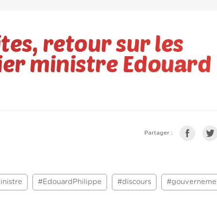
es, retour sur les
er ministre Edouard
Partager :
nistre
#EdouardPhilippe
#discours
#gouverneme