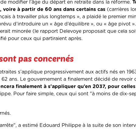
 de modifier l’âge du départ en retraite dans la réforme.
To
, voire à partir de 60 ans dans certains cas
(carrières l
rançais à travailler plus longtemps », a plaidé le premier min
prévu d’introduire un « âge d’équilibre », ou « âge pivot »
 serait minorée (le rapport Delevoye proposait que cela so
ifié pour ceux qui partiraient après.
 sont pas concernés
traites s’applique progressivement aux actifs nés en 196
rs 62 ans. Le gouvernement a finalement décidé de revoir 
era finalement à s’appliquer qu’en 2037, pour celles
ppe. Pour faire simple, ceux qui sont "à moins de dix-sep
rnés.
'arrête", a estimé Edouard Philippe à la suite de son inter