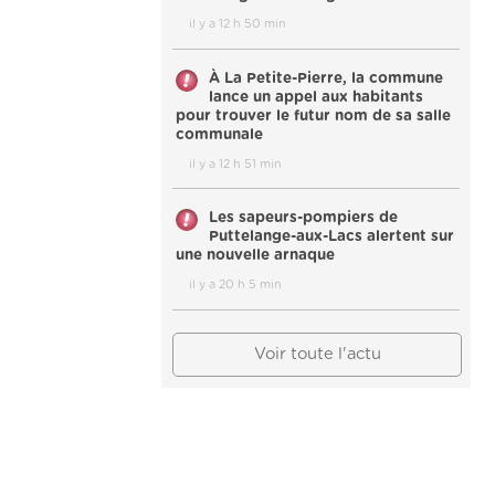
il y a 12 h 50 min
À La Petite-Pierre, la commune
lance un appel aux habitants
pour trouver le futur nom de sa salle
communale
il y a 12 h 51 min
Les sapeurs-pompiers de
Puttelange-aux-Lacs alertent sur
une nouvelle arnaque
il y a 20 h 5 min
Voir toute l'actu