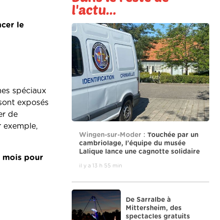
l'actu...
ncer le
imes spéciaux
 sont exposés
er de
r exemple,
Wingen-sur-Moder :
Touchée par un
cambriolage, l’équipe du musée
Lalique lance une cagnotte solidaire
r mois pour
il y a 13 h 55 min
De Sarralbe à
Mittersheim, des
spectacles gratuits