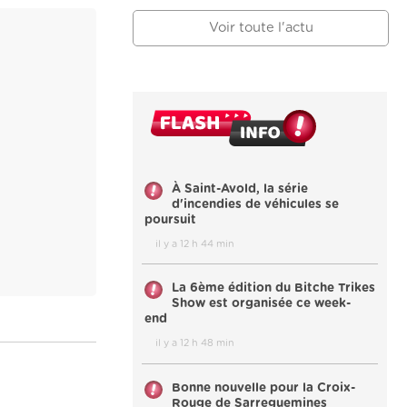
Voir toute l'actu
À Saint-Avold, la série
d'incendies de véhicules se
poursuit
il y a 12 h 44 min
La 6ème édition du Bitche Trikes
Show est organisée ce week-
end
il y a 12 h 48 min
Bonne nouvelle pour la Croix-
Rouge de Sarreguemines