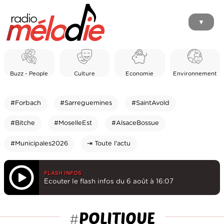
▼
Buzz - People
Culture
Economie
Environnement
#Forbach
#Sarreguemines
#SaintAvold
#Bitche
#MoselleEst
#AlsaceBossue
#Municipales2026
⇥ Toute l'actu
FLASH INFOS
Ecouter le flash infos du 6 août à 16:07
POLITIQUE
#