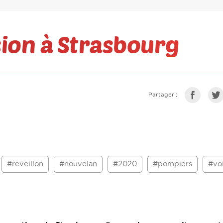
sion à Strasbourg
Partager :
#reveillon
#nouvelan
#2020
#pompiers
#vo