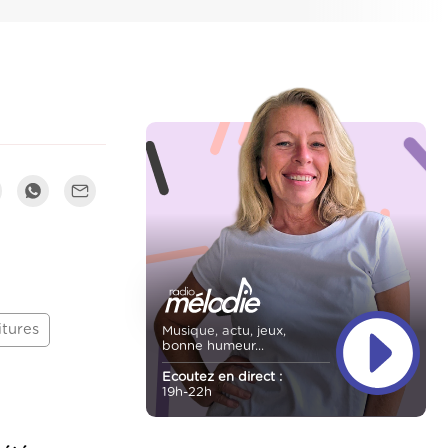
itures
Musique, actu, jeux,
bonne humeur...
Ecoutez en direct :
19h-22h