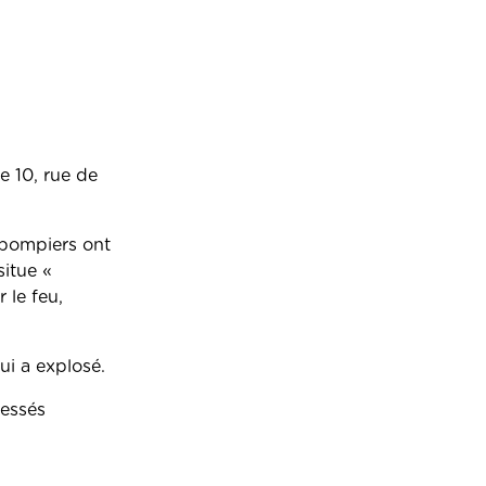
e 10, rue de
 pompiers ont
situe «
 le feu,
qui a explosé.
lessés