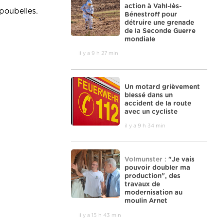
action à Vahl-lès-
poubelles.
Bénestroff pour
détruire une grenade
de la Seconde Guerre
mondiale
il y a 9 h 27 min
Un motard grièvement
blessé dans un
accident de la route
avec un cycliste
il y a 9 h 34 min
Volmunster :
"Je vais
pouvoir doubler ma
production", des
travaux de
modernisation au
moulin Arnet
il y a 15 h 43 min