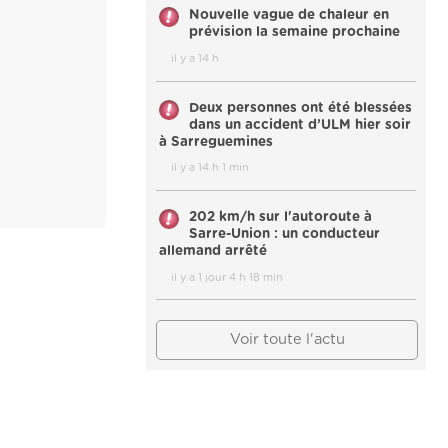
Nouvelle vague de chaleur en
prévision la semaine prochaine
il y a 14 h
Deux personnes ont été blessées
dans un accident d’ULM hier soir
à Sarreguemines
il y a 14 h 1 min
202 km/h sur l'autoroute à
Sarre-Union : un conducteur
allemand arrêté
il y a 1 jour 4 h 18 min
Voir toute l'actu