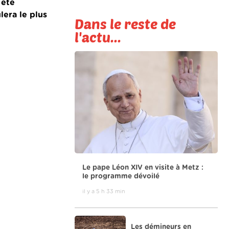
 été
lera le plus
Dans le reste de
l'actu...
Le pape Léon XIV en visite à Metz :
le programme dévoilé
il y a 5 h 33 min
Les démineurs en