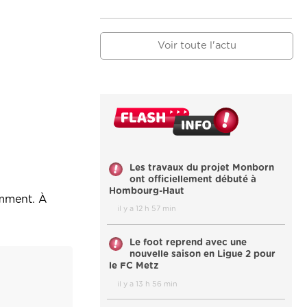
Voir toute l'actu
Les travaux du projet Monborn
ont officiellement débuté à
Hombourg-Haut
amment. À
il y a 12 h 57 min
Le foot reprend avec une
nouvelle saison en Ligue 2 pour
le FC Metz
il y a 13 h 56 min