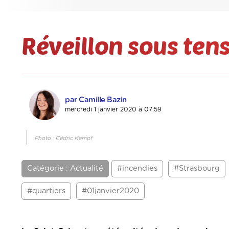
Réveillon sous ten
par Camille Bazin
mercredi 1 janvier 2020 à 07:59
Photo : Cédric Kempf
Catégorie : Actualité
#incendies
#Strasbourg
#quartiers
#01janvier2020