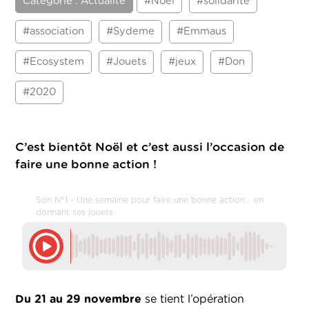
Catégorie : Actualité
#Noel
#solidarite
#association
#Sydeme
#Emmaus
#Ecosystem
#Jouets
#jeux
#Don
#2020
C’est bientôt Noël et c’est aussi l’occasion de
faire une bonne action !
Son N°1 - Une semaine pour faire une bonne action... en
donnant ses jouets
Du 21 au 29 novembre
se tient l’opération