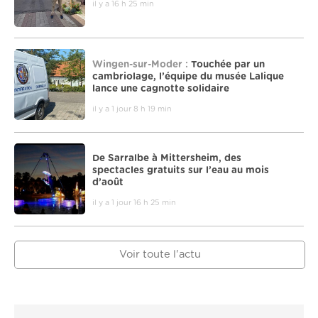
il y a 16 h 25 min
Wingen-sur-Moder :
Touchée par un
cambriolage, l’équipe du musée Lalique
lance une cagnotte solidaire
il y a 1 jour 8 h 19 min
De Sarralbe à Mittersheim, des
spectacles gratuits sur l’eau au mois
d’août
il y a 1 jour 16 h 25 min
Voir toute l'actu