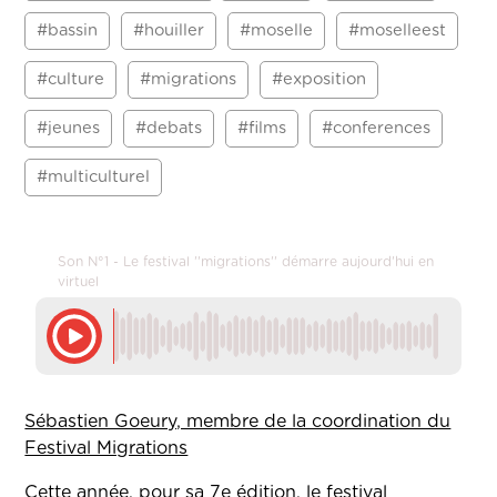
#bassin
#houiller
#moselle
#moselleest
#culture
#migrations
#exposition
#jeunes
#debats
#films
#conferences
#multiculturel
Son N°1 - Le festival ''migrations'' démarre aujourd'hui en
virtuel
Sébastien Goeury, membre de la coordination du
Festival Migrations
Cette année, pour sa 7e édition, le festival