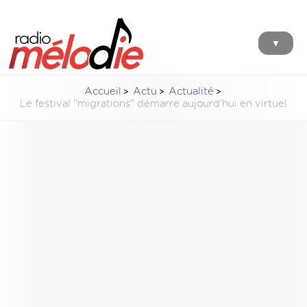
▼
Accueil
Actu
Actualité
Le festival ''migrations'' démarre aujourd'hui en virtuel