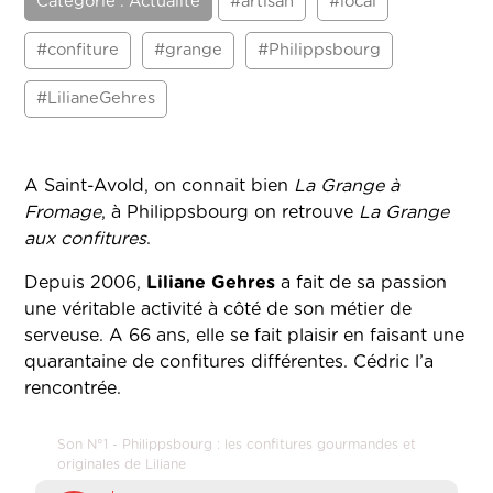
Catégorie : Actualité
#artisan
#local
#confiture
#grange
#Philippsbourg
#LilianeGehres
A Saint-Avold, on connait bien
La Grange à
Fromage
, à Philippsbourg on retrouve
La Grange
aux confitures
.
Depuis 2006,
Liliane Gehres
a fait de sa passion
une véritable activité à côté de son métier de
serveuse. A 66 ans, elle se fait plaisir en faisant une
quarantaine de confitures différentes. Cédric l’a
rencontrée.
Son N°1 - Philippsbourg : les confitures gourmandes et
originales de Liliane