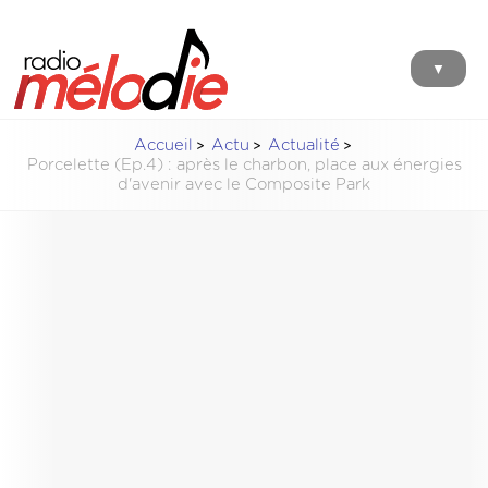
▼
Accueil
Actu
Actualité
Porcelette (Ep.4) : après le charbon, place aux énergies
d'avenir avec le Composite Park