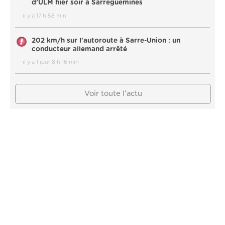
d’ULM hier soir à Sarreguemines
il y a 17 h 58 min
202 km/h sur l'autoroute à Sarre-Union : un
conducteur allemand arrêté
il y a 1 jour 8 h 16 min
Voir toute l'actu