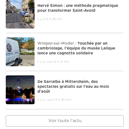
Hervé Simon : une méthode pragmatique
pour transformer Saint-Avold
il y a 14 h 26 min
Wingen-sur-Moder :
Touchée par un
cambriolage, l’équipe du musée Lalique
lance une cagnotte solidaire
il y a 1 jour 6 h 21 min
De Sarralbe à Mittersheim, des
spectacles gratuits sur l’eau au mois
d’août
il y a 1 jour 14 h 26 min
Voir toute l'actu