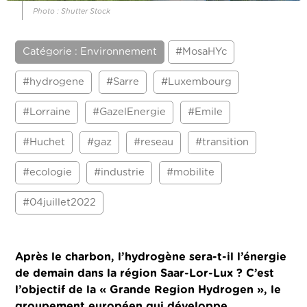
Photo : Shutter Stock
Catégorie : Environnement
#MosaHYc
#hydrogene
#Sarre
#Luxembourg
#Lorraine
#GazelEnergie
#Emile
#Huchet
#gaz
#reseau
#transition
#ecologie
#industrie
#mobilite
#04juillet2022
Après le charbon, l’hydrogène sera-t-il l’énergie
de demain dans la région Saar-Lor-Lux ? C’est
l’objectif de la « Grande Region Hydrogen », le
groupement européen qui développe