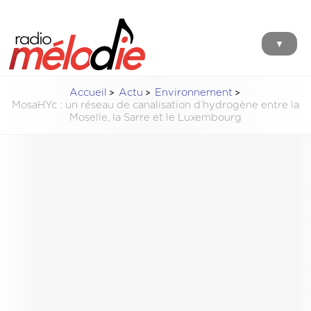
▼
Accueil
Actu
Environnement
MosaHYc : un réseau de canalisation d’hydrogène entre la
Moselle, la Sarre et le Luxembourg