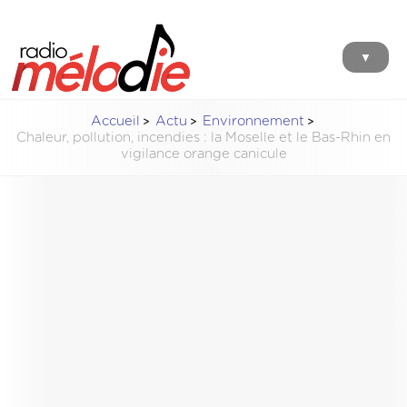
▼
Accueil
Actu
Environnement
Chaleur, pollution, incendies : la Moselle et le Bas-Rhin en
vigilance orange canicule