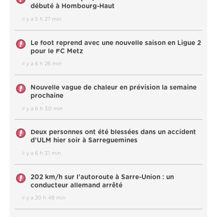
débuté à Hombourg-Haut
il y a 5 h 27 min
Le foot reprend avec une nouvelle saison en Ligue 2
pour le FC Metz
il y a 6 h 26 min
Nouvelle vague de chaleur en prévision la semaine
prochaine
il y a 6 h 30 min
Deux personnes ont été blessées dans un accident
d’ULM hier soir à Sarreguemines
il y a 6 h 31 min
202 km/h sur l'autoroute à Sarre-Union : un
conducteur allemand arrêté
il y a 20 h 48 min