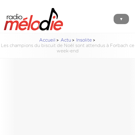
▼
Accueil
Actu
Insolite
Les champions du biscuit de Noël sont attendus à Forbach ce
week-end