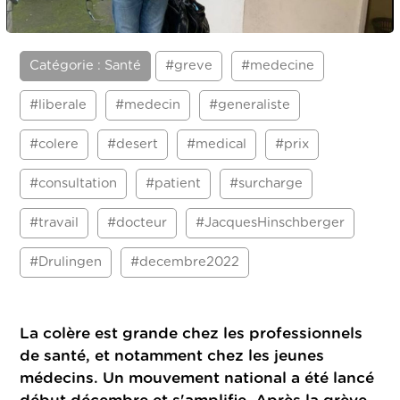
Catégorie : Santé
#greve
#medecine
#liberale
#medecin
#generaliste
#colere
#desert
#medical
#prix
#consultation
#patient
#surcharge
#travail
#docteur
#JacquesHinschberger
#Drulingen
#decembre2022
La colère est grande chez les professionnels
de santé, et notamment chez les jeunes
médecins. Un mouvement national a été lancé