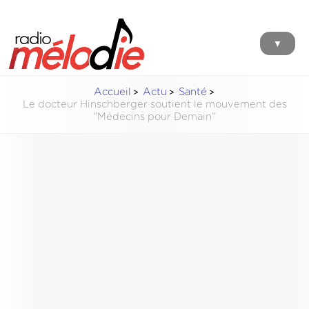
▼
Accueil
Actu
Santé
Le docteur Hinschberger soutient le mouvement des
''Médecins pour Demain''