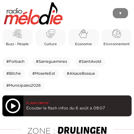
▼
Buzz - People
Culture
Economie
Environnement
#Forbach
#Sarreguemines
#SaintAvold
#Bitche
#MoselleEst
#AlsaceBossue
#Municipales2026
FLASH INFOS
Ecouter le flash infos du 6 août à 08:07
DRULINGEN
ZONE :