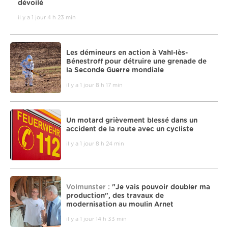
dévoilé
il y a 1 jour 4 h 23 min
Les démineurs en action à Vahl-lès-
Bénestroff pour détruire une grenade de
la Seconde Guerre mondiale
il y a 1 jour 8 h 17 min
Un motard grièvement blessé dans un
accident de la route avec un cycliste
il y a 1 jour 8 h 24 min
Volmunster :
"Je vais pouvoir doubler ma
production", des travaux de
modernisation au moulin Arnet
il y a 1 jour 14 h 33 min