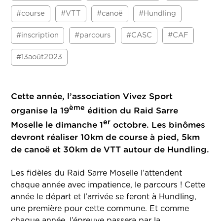
#course
#VTT
#canoë
#Hundling
#inscription
#parcours
#CASC
#CAF
#13août2023
Cette année, l’association Vivez Sport
ème
organise la 19
édition du Raid Sarre
er
Moselle le dimanche 1
octobre. Les binômes
devront réaliser 10km de course à pied, 5km
de canoë et 30km de VTT autour de Hundling.
Les fidèles du Raid Sarre Moselle l’attendent
chaque année avec impatience, le parcours ! Cette
année le départ et l’arrivée se feront à Hundling,
une première pour cette commune. Et comme
chaque année, l’épreuve passera par la