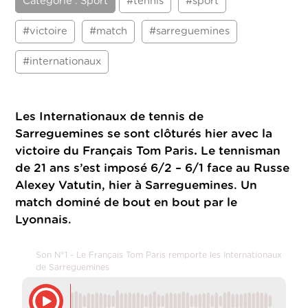
Catégorie : Sport
#tennis
#sport
#victoire
#match
#sarreguemines
#internationaux
Les Internationaux de tennis de
Sarreguemines se sont clôturés hier avec la
victoire du Français Tom Paris
.
Le tennisman
de 21 ans s’est imposé 6/2 – 6/1 face au Russe
Alexey Vatutin, hier à Sarreguemines. Un
match dominé de bout en bout par le
Lyonnais.
Son N°1 - Le Français Tom Paris remporte les Internationaux
de Sarreguemines