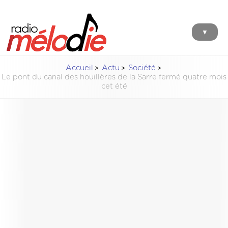
▼
Accueil
Actu
Société
Le pont du canal des houillères de la Sarre fermé quatre mois
cet été