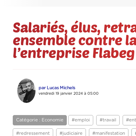
Salariés, élus, ret
ensemble contre l
l’entreprise Flabe
par Lucas Michels
vendredi 19 janvier 2024 à 05:00
Catégorie : Economie
#emploi
#travail
#ent
#redressement
#judiciaire
#manifestation