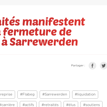
raités manifestent
a fermeture de
g à Sarrewerden
Partager :
reprise
#Flabeg
#Sarrewerden
#liquidation
#carrière
#actifs
#retraités
#élus
#soutiens