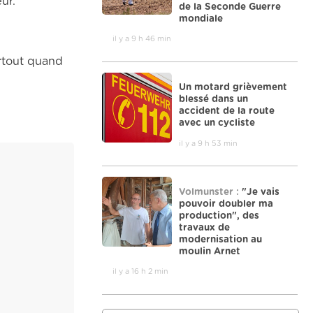
ur.
de la Seconde Guerre
mondiale
il y a 9 h 46 min
urtout quand
Un motard grièvement
blessé dans un
accident de la route
avec un cycliste
il y a 9 h 53 min
Volmunster :
"Je vais
pouvoir doubler ma
production", des
travaux de
modernisation au
moulin Arnet
il y a 16 h 2 min