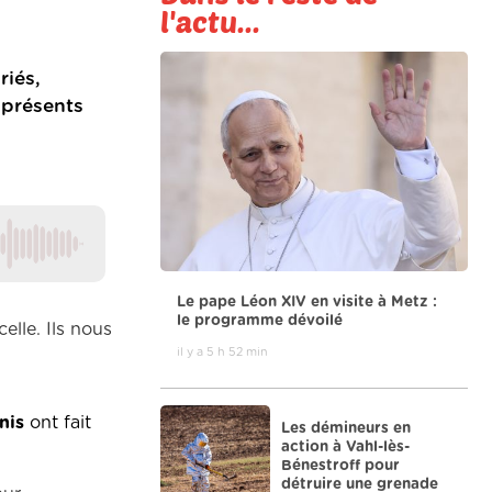
l'actu...
riés,
t présents
Le pape Léon XIV en visite à Metz :
le programme dévoilé
elle. Ils nous
il y a 5 h 52 min
nis
ont fait
Les démineurs en
action à Vahl-lès-
Bénestroff pour
détruire une grenade