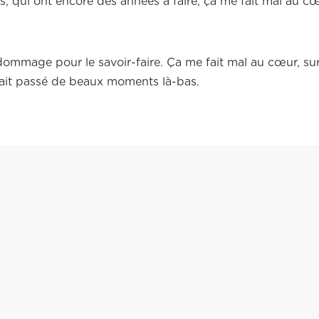
nes, qui ont encore des années à faire, ça me fait mal au cœ
dommage pour le savoir-faire. Ça me fait mal au cœur, s
avait passé de beaux moments là-bas.