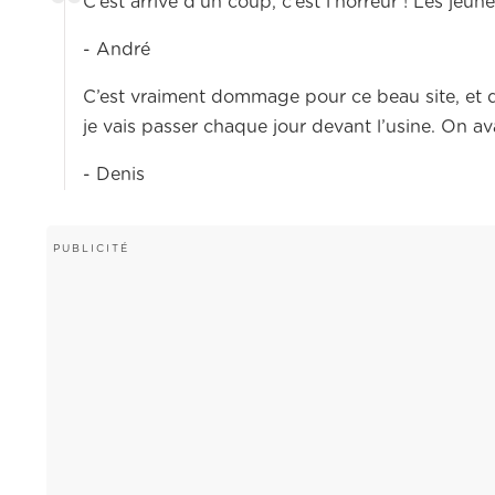
C’est arrivé d’un coup, c’est l’horreur ! Les jeu
- André
C’est vraiment dommage pour ce beau site, et 
je vais passer chaque jour devant l’usine. On 
- Denis