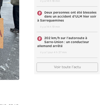
il y a 14 h 18 min
Deux personnes ont été blessées
dans un accident d’ULM hier soir
à Sarreguemines
il y a 14 h 19 min
202 km/h sur l'autoroute à
Sarre-Union : un conducteur
allemand arrêté
il y a 1 jour 4 h 37 min
Voir toute l'actu