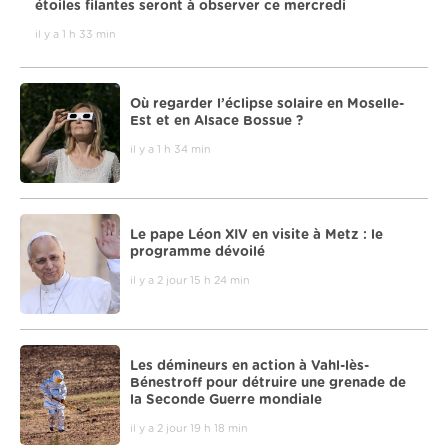
étoiles filantes seront à observer ce mercredi
il y a 1 h 33 min
Où regarder l’éclipse solaire en Moselle-
Est et en Alsace Bossue ?
il y a 1 h 34 min
Le pape Léon XIV en visite à Metz : le
programme dévoilé
il y a 2 jour 15 h 24 min
Les démineurs en action à Vahl-lès-
Bénestroff pour détruire une grenade de
la Seconde Guerre mondiale
il y a 2 jour 19 h 18 min