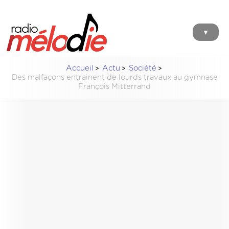
▼
Accueil
Actu
Société
Des malfaçons entrainent de lourds travaux au gymnase
François Mitterrand