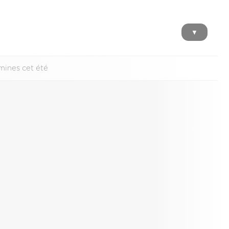
▼
mines cet été