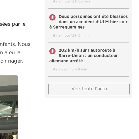
il y a 1 jour 12 h 50 min
Deux personnes ont été blessées
dans un accident d’ULM hier soir
sées par le
à Sarreguemines
il y a 1 jour 12 h 51 min
 enfants. Nous
202 km/h sur l'autoroute à
n a eu la
Sarre-Union : un conducteur
voir nager.
allemand arrêté
il y a 2 jour 3 h 8 min
Voir toute l'actu