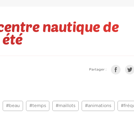
centre nautique de
 été
Partager :
#beau
#temps
#maillots
#animations
#fréq