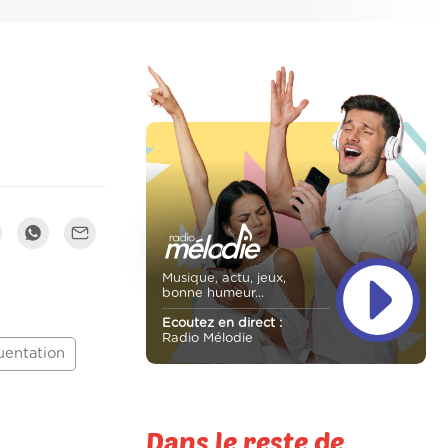
Musique, actu, jeux,
bonne humeur...
Ecoutez en direct :
Radio Mélodie
uentation
Dans le reste de