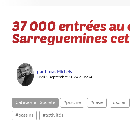
37 000 entrées au 
Sarreguemines cet
par Lucas Michels
lundi 2 septembre 2024 à 05:34
Catégorie : Société
#piscine
#nage
#soleil
#bassins
#activités