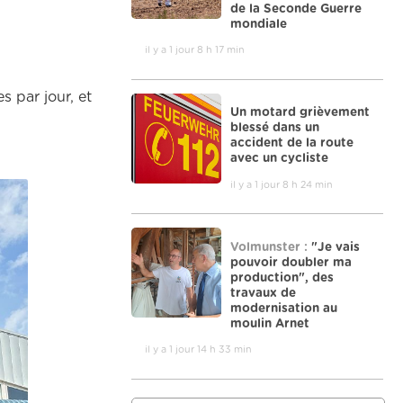
de la Seconde Guerre
mondiale
il y a 1 jour 8 h 17 min
s par jour, et
Un motard grièvement
blessé dans un
accident de la route
avec un cycliste
il y a 1 jour 8 h 24 min
Volmunster :
"Je vais
pouvoir doubler ma
production", des
travaux de
modernisation au
moulin Arnet
il y a 1 jour 14 h 33 min