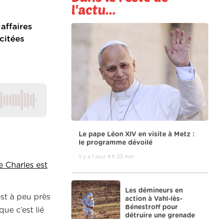
l'actu...
affaires
scitées
Le pape Léon XIV en visite à Metz :
le programme dévoilé
il y a 1 jour 4 h 23 min
e Charles est
Les démineurs en
est à peu près
action à Vahl-lès-
Bénestroff pour
ue c’est lié
détruire une grenade