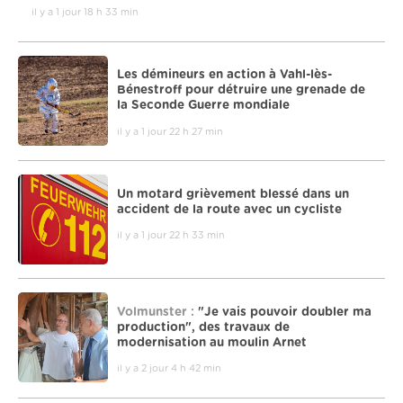
il y a 1 jour 18 h 33 min
Les démineurs en action à Vahl-lès-
Bénestroff pour détruire une grenade de
la Seconde Guerre mondiale
il y a 1 jour 22 h 27 min
Un motard grièvement blessé dans un
accident de la route avec un cycliste
il y a 1 jour 22 h 33 min
Volmunster :
"Je vais pouvoir doubler ma
production", des travaux de
modernisation au moulin Arnet
il y a 2 jour 4 h 42 min