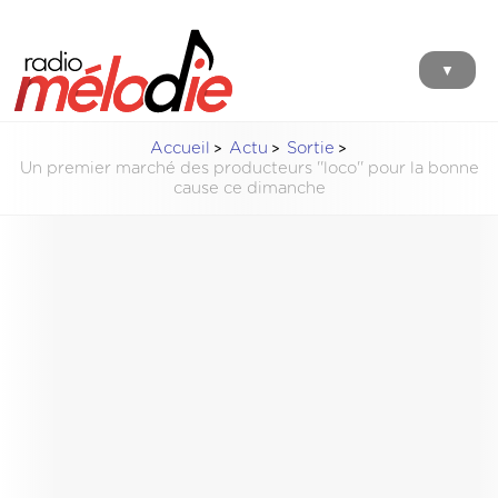
▼
Accueil
Actu
Sortie
Un premier marché des producteurs ''loco'' pour la bonne
cause ce dimanche