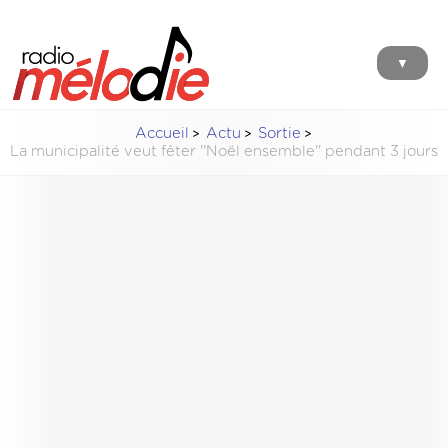
▼
Accueil
Actu
Sortie
La municipalité veut fêter ''Noël ensemble'' pendant 3 jours