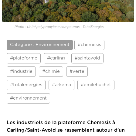
Photo : Unité polypropylène compounds - TotalEnergies
Catégorie : Environnement
#chemesis
#plateforme
#carling
#saintavold
#industrie
#chimie
#verte
#totalenergies
#arkema
#emilehuchet
#environnement
Les industriels de la plateforme Chemesis à
Carling/Saint-Avold se rassemblent autour d’un