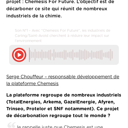
projet : Chemesis For Future
. L’objectif est de
décarboner ce site qui réunit de nombreux
industriels de la chimie.
Son N°1 - Avec ''Chemesis For Future'', les industriels de
Carling/Saint-Avold cherchent à réduire leur impact sur
l'environnement
Serge Chouffeur – responsable développement de
la plateforme Chemesis
La plateforme regroupe de nombreux industriels
(TotalEnergies, Arkema, GazelEnergie, Afyren,
Trinseo, Protelor et SNF notamment). Ce projet
de décarbonation regroupe tout le monde ?
Je rappelle juste que Chemesis est une