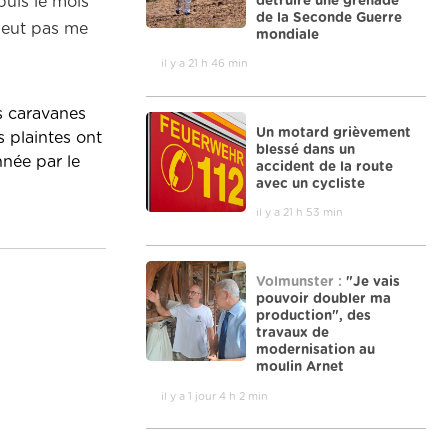
détruire une grenade
puis le mois
de la Seconde Guerre
 peut pas me
mondiale
il y a 21 h 46 min
s caravanes
Un motard grièvement
s plaintes ont
blessé dans un
nnée par le
accident de la route
avec un cycliste
il y a 21 h 53 min
Volmunster :
"Je vais
pouvoir doubler ma
production", des
travaux de
modernisation au
moulin Arnet
il y a 1 jour 4 h 2 min