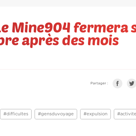
Le Mine904 fermera 
bre après des mois
Partager :
#difficultes
#gensduvoyage
#expulsion
#activit