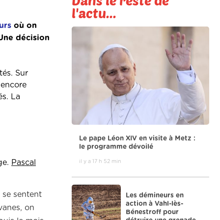
Dans le reste de
l'actu...
urs
où on
 Une décision
ités.
Sur
a encore
és. La
Le pape Léon XIV en visite à Metz :
le programme dévoilé
il y a 17 h 52 min
ge.
Pascal
s se sentent
Les démineurs en
action à Vahl-lès-
vanes, on
Bénestroff pour