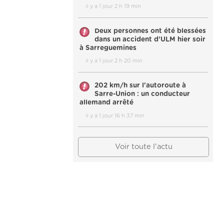
il y a 1 jour 2 h 19 min
Deux personnes ont été blessées
dans un accident d’ULM hier soir
à Sarreguemines
il y a 1 jour 2 h 20 min
202 km/h sur l'autoroute à
Sarre-Union : un conducteur
allemand arrêté
il y a 1 jour 16 h 37 min
Voir toute l'actu