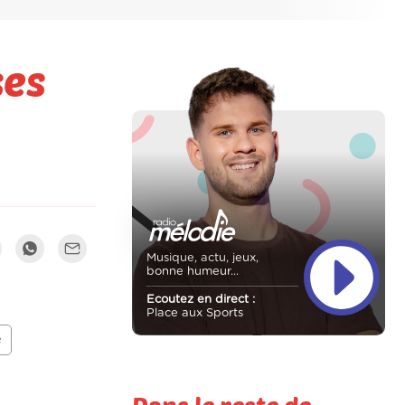
ses
Musique, actu, jeux,
bonne humeur...
Ecoutez en direct :
Place aux Sports
e