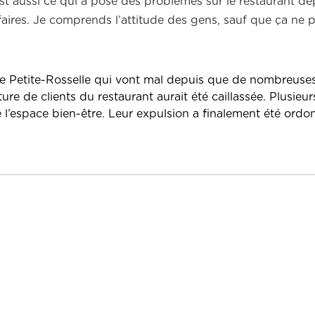
st aussi ce qui a posé des problèmes sur le restaurant de
ffaires. Je comprends l’attitude des gens, sauf que ça ne
de Petite-Rosselle qui vont mal depuis que de nombreuse
ture de clients du restaurant aurait été caillassée. Plusieur
l’espace bien-être.
Leur expulsion a finalement été ordo