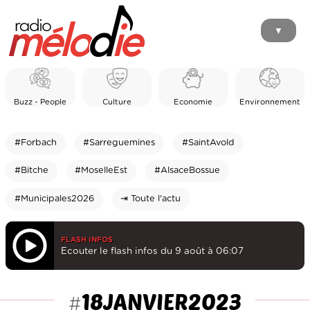
▼
Buzz - People
Culture
Economie
Environnement
#Forbach
#Sarreguemines
#SaintAvold
#Bitche
#MoselleEst
#AlsaceBossue
#Municipales2026
⇥ Toute l'actu
FLASH INFOS
Ecouter le flash infos du 9 août à 06:07
18JANVIER2023
#