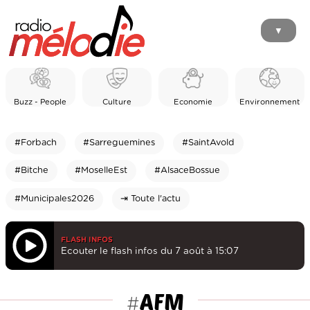
▼
Buzz - People
Culture
Economie
Environnement
#Forbach
#Sarreguemines
#SaintAvold
#Bitche
#MoselleEst
#AlsaceBossue
#Municipales2026
⇥ Toute l'actu
FLASH INFOS
Ecouter le flash infos du 7 août à 15:07
AFM
#