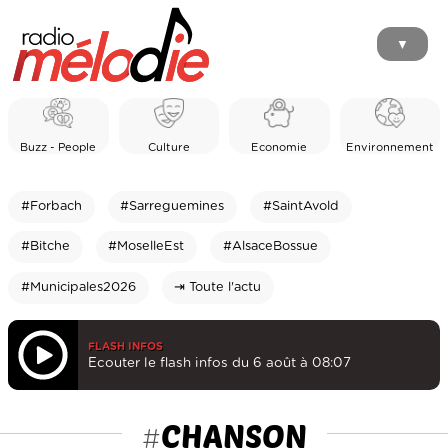
▼
Buzz - People
Culture
Economie
Environnement
#Forbach
#Sarreguemines
#SaintAvold
#Bitche
#MoselleEst
#AlsaceBossue
#Municipales2026
⇥ Toute l'actu
FLASH INFOS
Ecouter le flash infos du 6 août à 08:07
CHANSON
#