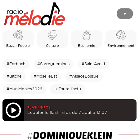
▼
Buzz - People
Culture
Economie
Environnement
#Forbach
#Sarreguemines
#SaintAvold
#Bitche
#MoselleEst
#AlsaceBossue
#Municipales2026
⇥ Toute l'actu
FLASH INFOS
Ecouter le flash infos du 7 août à 13:07
DOMINIQUEKLEIN
#