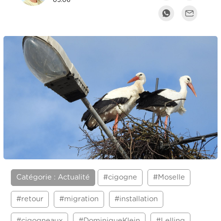
05:06
Catégorie : Actualité
#cigogne
#Moselle
#retour
#migration
#installation
#cigogneaux
#DominiqueKlein
#Lelling