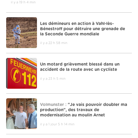
il y a 19 h 4 min
Les démineurs en action à Vahl-lès-
Bénestroff pour détruire une grenade de
la Seconde Guerre mondiale
il y a 22 h 58 min
Un motard grièvement blessé dans un
accident de la route avec un cycliste
il y a 23 h 5 min
Volmunster :
"Je vais pouvoir doubler ma
production", des travaux de
modernisation au moulin Arnet
il y a 1 jour 5 h 14 min