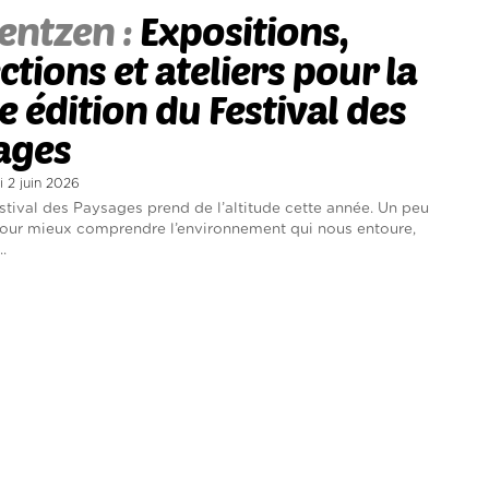
entzen :
Expositions,
ctions et ateliers pour la
 édition du Festival des
ages
i 2 juin 2026
tival des Paysages prend de l’altitude cette année. Un peu
our mieux comprendre l’environnement qui nous entoure,
..