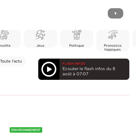
▼
nsolite
Jeux
Politique
Pronostics
hippiques
Toute l'actu
FLASH INFOS
Ecouter le flash infos du 8
août à 07:07
ENVIRONNEMENT