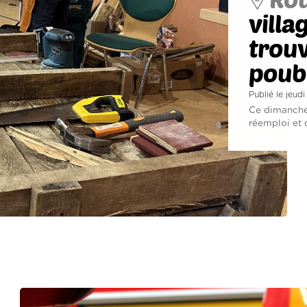
villa
trouv
poube
Publié le jeu
Ce dimanche,
réemploi et d