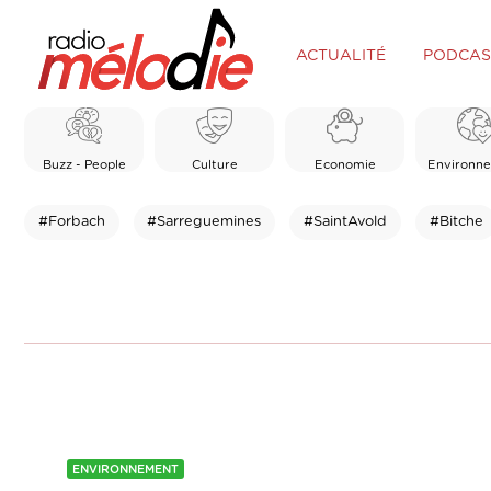
ACTUALITÉ
PODCAS
Buzz - People
Culture
Economie
Environn
#Forbach
#Sarreguemines
#SaintAvold
#Bitche
ENVIRONNEMENT