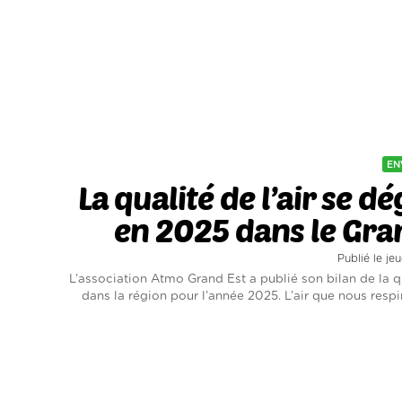
EN
La qualité de l’air se d
en 2025 dans le Gra
Publié le je
L’association Atmo Grand Est a publié son bilan de la qu
dans la région pour l’année 2025. L’air que nous respi