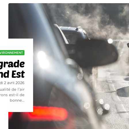
VIRONNEMENT
égrade
nd Est
udi 2 avril 2026
alité de l’air
rons est-il de
bonne...