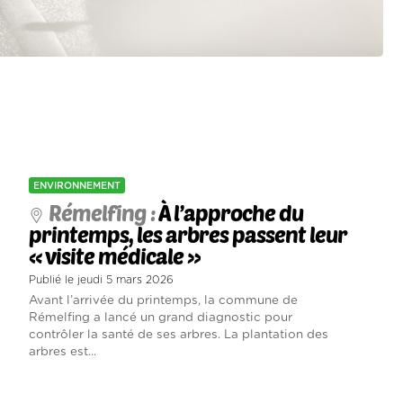
ENVIRONNEMENT
Rémelfing :
À l’approche du
printemps, les arbres passent leur
« visite médicale »
Publié le jeudi 5 mars 2026
Avant l’arrivée du printemps, la commune de
Rémelfing a lancé un grand diagnostic pour
contrôler la santé de ses arbres. La plantation des
arbres est...