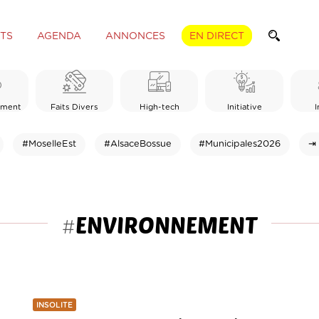
TS
AGENDA
ANNONCES
EN DIRECT
ement
Faits Divers
High-tech
Initiative
I
#MoselleEst
#AlsaceBossue
#Municipales2026
⇥ 
ENVIRONNEMENT
#
INSOLITE