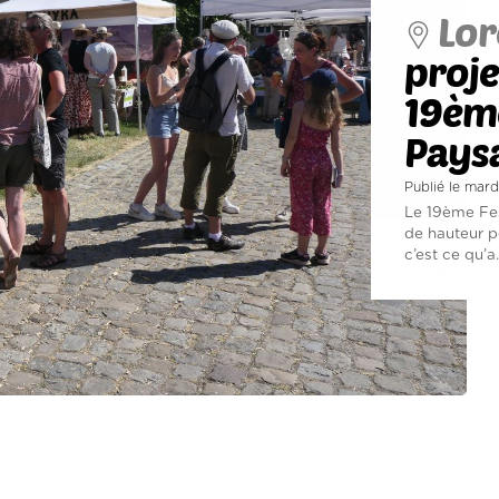
Lor
proje
19ème
Pays
Publié le mard
Le 19ème Fes
de hauteur p
c’est ce qu’a.