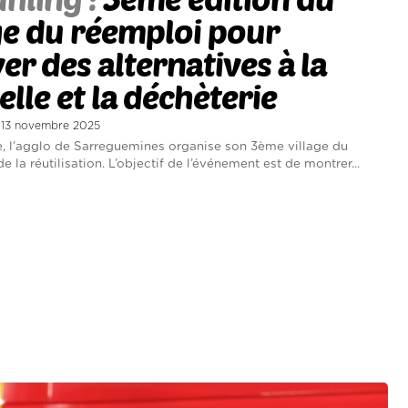
ge du réemploi pour
er des alternatives à la
lle et la déchèterie
di 13 novembre 2025
 l’agglo de Sarreguemines organise son 3ème village du
e la réutilisation. L’objectif de l’événement est de montrer...