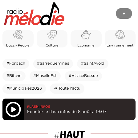
▼
Buzz - People
Culture
Economie
Environnement
#Forbach
#Sarreguemines
#SaintAvold
#Bitche
#MoselleEst
#AlsaceBossue
#Municipales2026
⇥ Toute l'actu
FLASH INFOS
Ecouter le flash infos du 8 août à 19:07
HAUT
#