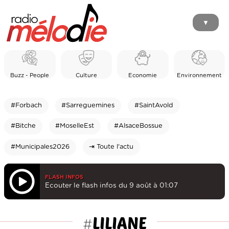
▼
Buzz - People
Culture
Economie
Environnement
#Forbach
#Sarreguemines
#SaintAvold
#Bitche
#MoselleEst
#AlsaceBossue
#Municipales2026
⇥ Toute l'actu
FLASH INFOS
Ecouter le flash infos du 9 août à 01:07
LILIANE
#