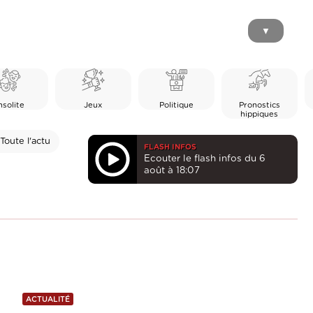
▼
nsolite
Jeux
Politique
Pronostics
hippiques
Toute l'actu
FLASH INFOS
Ecouter le flash infos du 6
août à 18:07
ACTUALITÉ