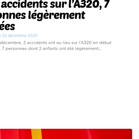
accidents sur l’A320, 7
onnes légèrement
ées
di 22 décembre 2020
décembre, 2 accidents ont eu lieu sur l’A320 en début
. 7 personnes dont 2 enfants ont été légèrement...