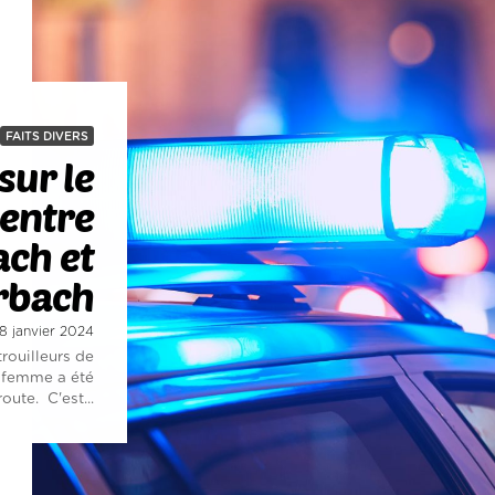
FAITS DIVERS
sur le
 entre
ch et
rbach
 8 janvier 2024
rouilleurs de
e femme a été
oute. C'est...