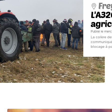
Fre
L'A32
agric
Publié le merc
La colère des
communiqué,
blocage à par