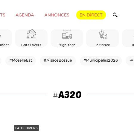
TS
AGENDA
ANNONCES
EN DIRECT
ement
Faits Divers
High-tech
Initiative
I
#MoselleEst
#AlsaceBossue
#Municipales2026
⇥ 
A320
#
FAITS DIVERS