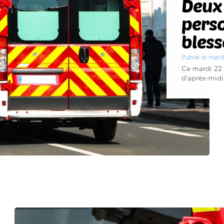
Deux 
pers
bless
Publié le mar
Ce mardi 22 
d’après-midi