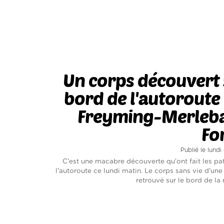
Un corps découvert 
bord de l'autoroute
Freyming-Merleba
Fo
Publié le lundi
C'est une macabre découverte qu'ont fait les pat
l'autoroute ce lundi matin. Le corps sans vie d'un
retrouvé sur le bord de la r