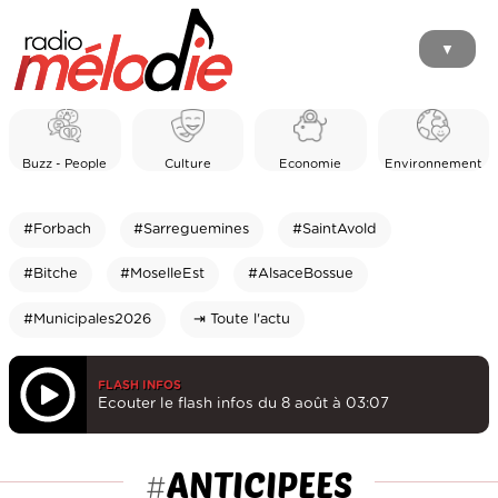
▼
Buzz - People
Culture
Economie
Environnement
#Forbach
#Sarreguemines
#SaintAvold
#Bitche
#MoselleEst
#AlsaceBossue
#Municipales2026
⇥ Toute l'actu
FLASH INFOS
Ecouter le flash infos du 8 août à 03:07
ANTICIPEES
#