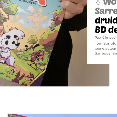
Woe
Sarr
druid
BD d
Publié le jeud
Tom Sorroldi
jeune auteur 
Sarreguemines