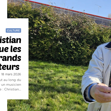
CULTURE
istian
ue les
rands
teurs
i 18 mars 2026
ut au long du
r un musicien
 : Christian...