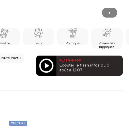
▼
nsolite
Jeux
Politique
Pronostics
hippiques
Toute l'actu
FLASH INFOS
Ecouter le flash infos du 9
août à 12:07
CULTURE