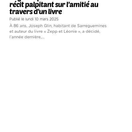
récit palpitant sur l’amitié au
travers d'un livre
Publié le lundi 10 mars 2025
À 86 ans, Joseph Glin, habitant de Sarreguemines
et auteur du livre « Zepp et Léonie », a décidé,
l’année dernière,...