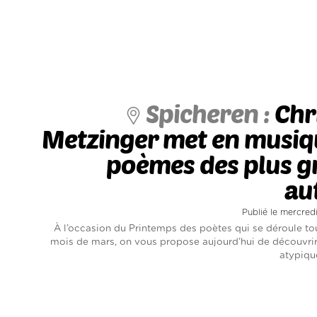
Spicheren :
Chr
Metzinger met en musiq
poèmes des plus g
au
Publié le mercred
À l’occasion du Printemps des poètes qui se déroule to
mois de mars, on vous propose aujourd’hui de découvri
atypique