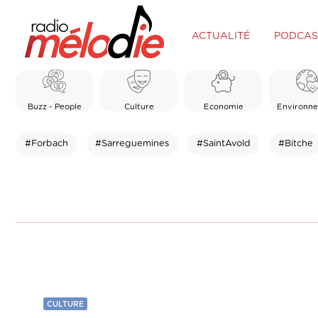
ACTUALITÉ
PODCAS
Buzz - People
Culture
Economie
Environn
#Forbach
#Sarreguemines
#SaintAvold
#Bitche
CULTURE