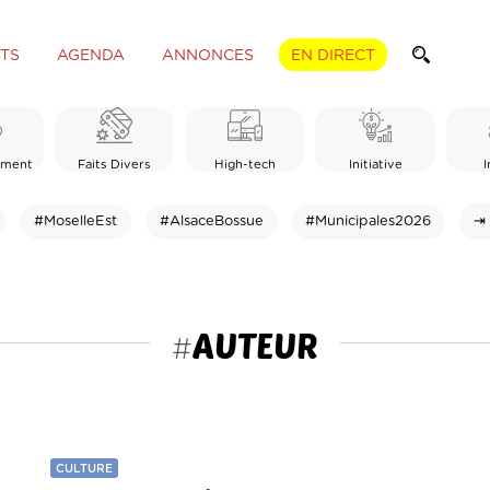
TS
AGENDA
ANNONCES
EN DIRECT
ement
Faits Divers
High-tech
Initiative
I
#MoselleEst
#AlsaceBossue
#Municipales2026
⇥ 
AUTEUR
#
CULTURE