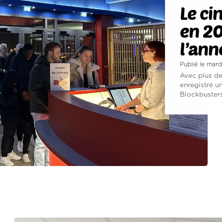
Le ci
en 2
l’ann
Publié le mard
Avec plus de
enregistré u
Blockbusters