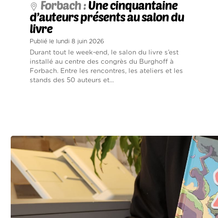
Forbach :
Une cinquantaine
d’auteurs présents au salon du
livre
Publié le lundi 8 juin 2026
Durant tout le week-end, le salon du livre s’est
installé au centre des congrès du Burghoff à
Forbach. Entre les rencontres, les ateliers et les
stands des 50 auteurs et...