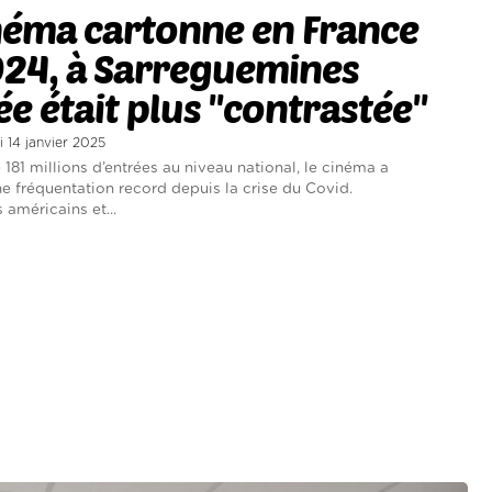
néma cartonne en France
024, à Sarreguemines
ée était plus ''contrastée''
i 14 janvier 2025
 181 millions d’entrées au niveau national, le cinéma a
ne fréquentation record depuis la crise du Covid.
 américains et...