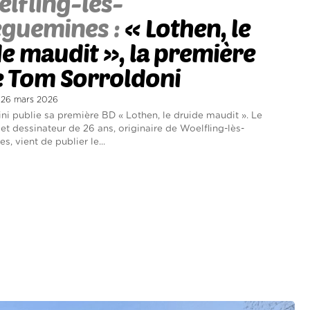
lfling-lès-
eguemines :
« Lothen, le
e maudit », la première
e Tom Sorroldoni
i 26 mars 2026
ni publie sa première BD « Lothen, le druide maudit ». Le
et dessinateur de 26 ans, originaire de Woelfling-lès-
, vient de publier le...