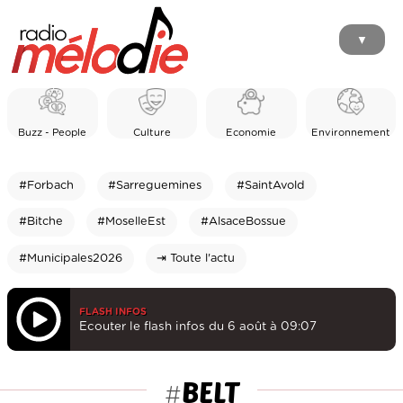
▼
Buzz - People
Culture
Economie
Environnement
#Forbach
#Sarreguemines
#SaintAvold
#Bitche
#MoselleEst
#AlsaceBossue
#Municipales2026
⇥ Toute l'actu
FLASH INFOS
Ecouter le flash infos du 6 août à 09:07
BELT
#