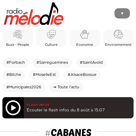
▼
Buzz - People
Culture
Economie
Environnement
#Forbach
#Sarreguemines
#SaintAvold
#Bitche
#MoselleEst
#AlsaceBossue
#Municipales2026
⇥ Toute l'actu
FLASH INFOS
Ecouter le flash infos du 8 août à 15:07
CABANES
#