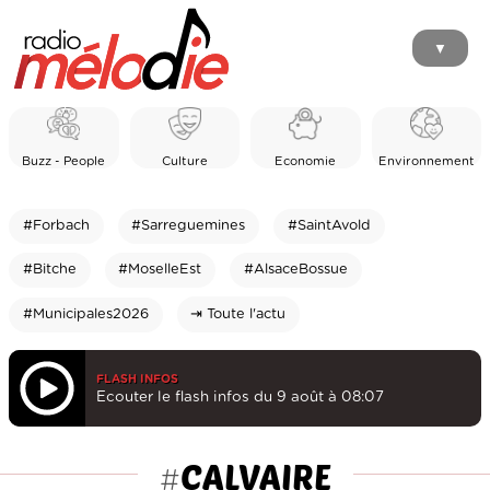
▼
Buzz - People
Culture
Economie
Environnement
#Forbach
#Sarreguemines
#SaintAvold
#Bitche
#MoselleEst
#AlsaceBossue
#Municipales2026
⇥ Toute l'actu
FLASH INFOS
Ecouter le flash infos du 9 août à 08:07
CALVAIRE
#