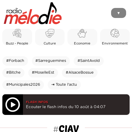
▼
Buzz - People
Culture
Economie
Environnement
#Forbach
#Sarreguemines
#SaintAvold
#Bitche
#MoselleEst
#AlsaceBossue
#Municipales2026
⇥ Toute l'actu
FLASH INFOS
Ecouter le flash infos du 10 août à 04:07
CIAV
#