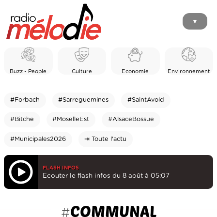
▼
Buzz - People
Culture
Economie
Environnement
#Forbach
#Sarreguemines
#SaintAvold
#Bitche
#MoselleEst
#AlsaceBossue
#Municipales2026
⇥ Toute l'actu
FLASH INFOS
Ecouter le flash infos du 8 août à 05:07
COMMUNAL
#