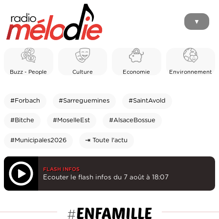
▼
Buzz - People
Culture
Economie
Environnement
#Forbach
#Sarreguemines
#SaintAvold
#Bitche
#MoselleEst
#AlsaceBossue
#Municipales2026
⇥ Toute l'actu
FLASH INFOS
Ecouter le flash infos du 7 août à 18:07
ENFAMILLE
#