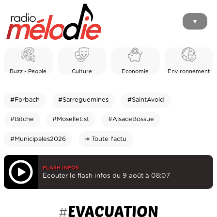
▼
Buzz - People
Culture
Economie
Environnement
#Forbach
#Sarreguemines
#SaintAvold
#Bitche
#MoselleEst
#AlsaceBossue
#Municipales2026
⇥ Toute l'actu
FLASH INFOS
Ecouter le flash infos du 9 août à 08:07
EVACUATION
#