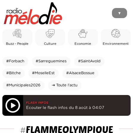
▼
Buzz - People
Culture
Economie
Environnement
#Forbach
#Sarreguemines
#SaintAvold
#Bitche
#MoselleEst
#AlsaceBossue
#Municipales2026
⇥ Toute l'actu
FLASH INFOS
Ecouter le flash infos du 8 août à 04:07
FLAMMEOLYMPIQUE
#