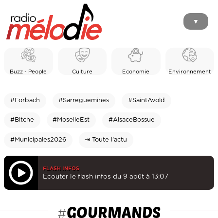
▼
Buzz - People
Culture
Economie
Environnement
#Forbach
#Sarreguemines
#SaintAvold
#Bitche
#MoselleEst
#AlsaceBossue
#Municipales2026
⇥ Toute l'actu
FLASH INFOS
Ecouter le flash infos du 9 août à 13:07
GOURMANDS
#