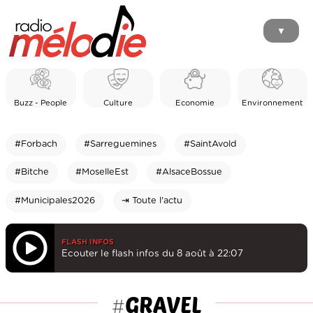
▼
Buzz - People
Culture
Economie
Environnement
#Forbach
#Sarreguemines
#SaintAvold
#Bitche
#MoselleEst
#AlsaceBossue
#Municipales2026
⇥ Toute l'actu
FLASH INFOS
Ecouter le flash infos du 8 août à 22:07
GRAVEL
#